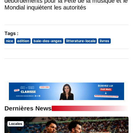
débordements pour la Fête de la musique et le
Mondial inquiètent les autorités
Tags :
nice
edition
baie-des-anges
litterature-locale
livres
Dernières News
Locales