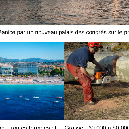
éanice par un nouveau palais des congrès sur le p
e : routes fermées et
Grasse : 60 000 à 80 000